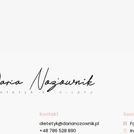
Kontakt
Soci
dietetyk@darianozownik.pl
F
+48 786 528 890
I