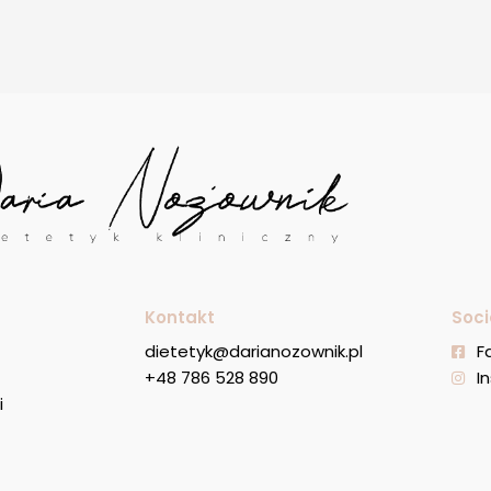
Kontakt
Soci
dietetyk@darianozownik.pl
F
+48 786 528 890
I
i