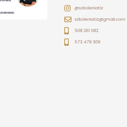
@szkoleniatiz
szkoleniatiz@gmail.com
508 261 082
573 479 309