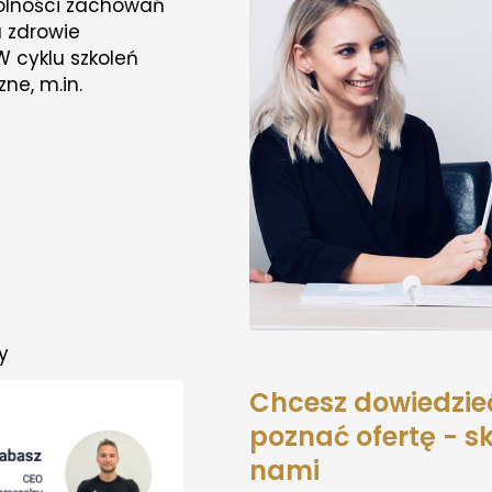
gólności zachowań
a zdrowie
 cyklu szkoleń
ne, m.in.
y
Chcesz dowiedzieć
poznać ofertę - sk
nami