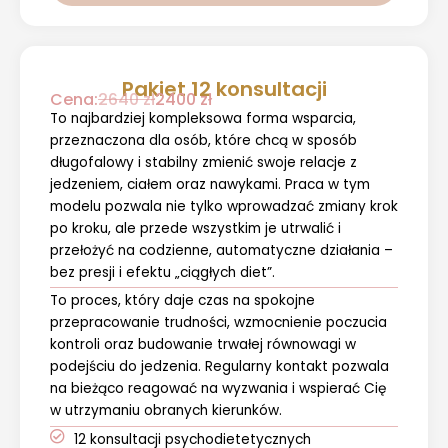
Pakiet 12 konsultacji
Cena:
2640 zł
2400 zł
To najbardziej kompleksowa forma wsparcia,
przeznaczona dla osób, które chcą w sposób
długofalowy i stabilny zmienić swoje relacje z
jedzeniem, ciałem oraz nawykami. Praca w tym
modelu pozwala nie tylko wprowadzać zmiany krok
po kroku, ale przede wszystkim je utrwalić i
przełożyć na codzienne, automatyczne działania –
bez presji i efektu „ciągłych diet”.
To proces, który daje czas na spokojne
przepracowanie trudności, wzmocnienie poczucia
kontroli oraz budowanie trwałej równowagi w
podejściu do jedzenia. Regularny kontakt pozwala
na bieżąco reagować na wyzwania i wspierać Cię
w utrzymaniu obranych kierunków.
12 konsultacji psychodietetycznych