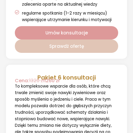
zalecenia oparte na aktualnej wiedzy
regularne spotkania (1–2 razy w miesiącu)
wspierające utrzymanie kierunku i motywacji
Umów konsultacje
Sprawdź ofertę
Pakiet 6 konsultacji
Cena:
1320 zł
1260 zł
To kompleksowe wsparcie dla osób, które chcą
trwale zmienić swoje nawyki żywieniowe oraz
sposób myślenia o jedzeniu i ciele. Praca w tym
modelu pozwala dotrzeć do głębszych przyczyn
trudności, uporządkować schematy działania i
stopniowo budować nowe, wspierające nawyki.
Dzięki temu zmiana nie dotyczy wyłącznie diety,
ale także sposobu podejmowania decyzji na co