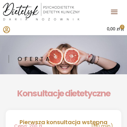
Przejdź
do
treści
0
Wó
0,00
zł
OFERTA
Konsultacje dietetyczne
Pierwsza konsultacja wstępna
Cena: 200 zł
(60 min)