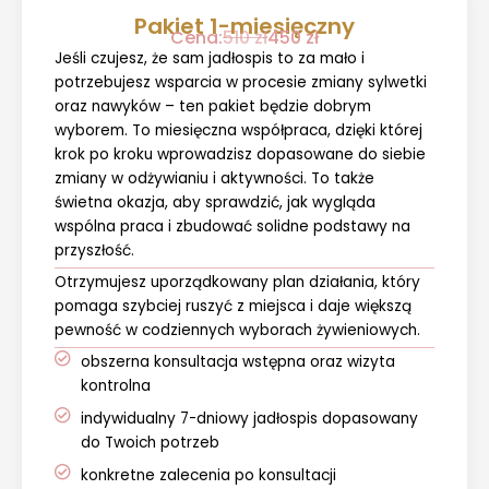
Pakiet 1-miesięczny
Cena:
510 zł
450 zł
Jeśli czujesz, że sam jadłospis to za mało i
potrzebujesz wsparcia w procesie zmiany sylwetki
oraz nawyków – ten pakiet będzie dobrym
wyborem. To miesięczna współpraca, dzięki której
krok po kroku wprowadzisz dopasowane do siebie
zmiany w odżywianiu i aktywności. To także
świetna okazja, aby sprawdzić, jak wygląda
wspólna praca i zbudować solidne podstawy na
przyszłość.
Otrzymujesz uporządkowany plan działania, który
pomaga szybciej ruszyć z miejsca i daje większą
pewność w codziennych wyborach żywieniowych.
obszerna konsultacja wstępna oraz wizyta
kontrolna
indywidualny 7-dniowy jadłospis dopasowany
do Twoich potrzeb
konkretne zalecenia po konsultacji