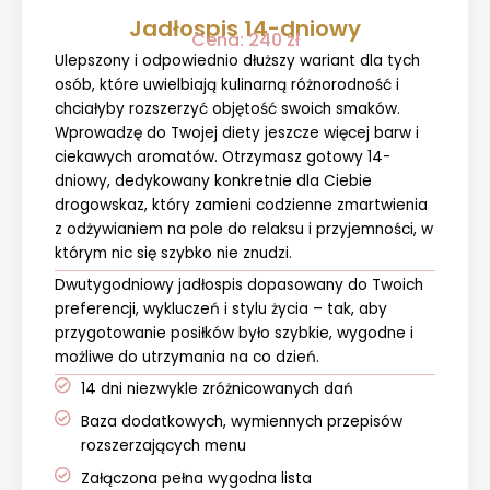
Jadłospis 14-dniowy
Cena: 240 zł
Ulepszony i odpowiednio dłuższy wariant dla tych
osób, które uwielbiają kulinarną różnorodność i
chciałyby rozszerzyć objętość swoich smaków.
Wprowadzę do Twojej diety jeszcze więcej barw i
ciekawych aromatów. Otrzymasz gotowy 14-
dniowy, dedykowany konkretnie dla Ciebie
drogowskaz, który zamieni codzienne zmartwienia
z odżywianiem na pole do relaksu i przyjemności, w
którym nic się szybko nie znudzi.
Dwutygodniowy jadłospis dopasowany do Twoich
preferencji, wykluczeń i stylu życia – tak, aby
przygotowanie posiłków było szybkie, wygodne i
możliwe do utrzymania na co dzień.
14 dni niezwykle zróżnicowanych dań
Baza dodatkowych, wymiennych przepisów
rozszerzających menu
Załączona pełna wygodna lista