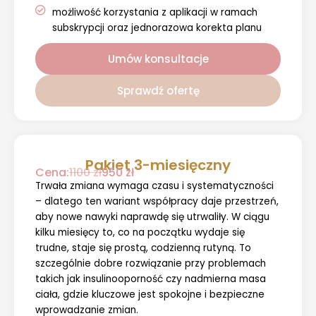
możliwość korzystania z aplikacji w ramach
subskrypcji oraz jednorazowa korekta planu
Umów konsultacje
Sprawdź ofertę
Pakiet 3-miesięczny
Cena:
1100 zł
950 zł
Trwała zmiana wymaga czasu i systematyczności
– dlatego ten wariant współpracy daje przestrzeń,
aby nowe nawyki naprawdę się utrwaliły. W ciągu
kilku miesięcy to, co na początku wydaje się
trudne, staje się prostą, codzienną rutyną. To
szczególnie dobre rozwiązanie przy problemach
takich jak insulinooporność czy nadmierna masa
ciała, gdzie kluczowe jest spokojne i bezpieczne
wprowadzanie zmian.