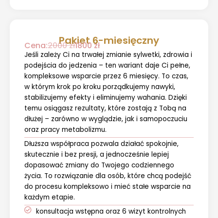
Pakiet 6-miesięczny
Cena:
2000 zł
1800 zł
Jeśli zależy Ci na trwałej zmianie sylwetki, zdrowia i
podejścia do jedzenia – ten wariant daje Ci pełne,
kompleksowe wsparcie przez 6 miesięcy. To czas,
w którym krok po kroku porządkujemy nawyki,
stabilizujemy efekty i eliminujemy wahania. Dzięki
temu osiągasz rezultaty, które zostają z Tobą na
dłużej – zarówno w wyglądzie, jak i samopoczuciu
oraz pracy metabolizmu.
Dłuższa współpraca pozwala działać spokojnie,
skutecznie i bez presji, a jednocześnie lepiej
dopasować zmiany do Twojego codziennego
życia. To rozwiązanie dla osób, które chcą podejść
do procesu kompleksowo i mieć stałe wsparcie na
każdym etapie.
konsultacja wstępna oraz 6 wizyt kontrolnych