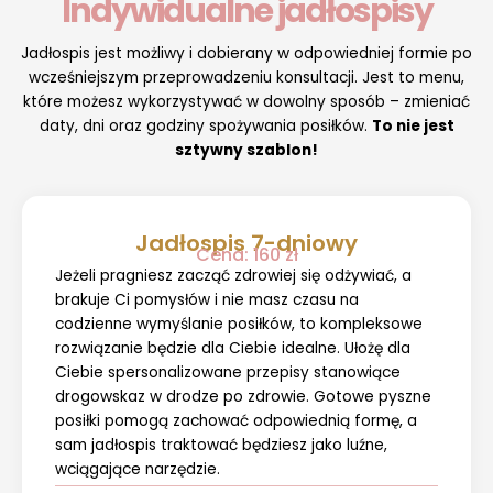
Indywidualne jadłospisy
Jadłospis jest możliwy i dobierany w odpowiedniej formie po
wcześniejszym przeprowadzeniu konsultacji. Jest to menu,
które możesz wykorzystywać w dowolny sposób – zmieniać
daty, dni oraz godziny spożywania posiłków.
To nie jest
sztywny szablon!
Jadłospis 7-dniowy
Cena: 160 zł
Jeżeli pragniesz zacząć zdrowiej się odżywiać, a
brakuje Ci pomysłów i nie masz czasu na
codzienne wymyślanie posiłków, to kompleksowe
rozwiązanie będzie dla Ciebie idealne. Ułożę dla
Ciebie spersonalizowane przepisy stanowiące
drogowskaz w drodze po zdrowie. Gotowe pyszne
posiłki pomogą zachować odpowiednią formę, a
sam jadłospis traktować będziesz jako luźne,
wciągające narzędzie.